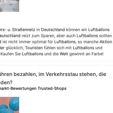
rs- u. Straßennetz
in
Deutschland
können wir
Luftballons
Deutschland
reizt zum Sparen, aber auch
Luftballons
sollten
d
ist nicht immer optimal für
Luftballons
, so manche
Aktion
der
glücklich,
Touristen
fühlen sich mit
Luftballons
und
. Kaufen Sie
Luftballons
und die
Welt
gewinnt an Farbe!
hren bezahlen, im Verkehrsstau stehen, die
euden?
markt-Bewertungen Trusted-Shops