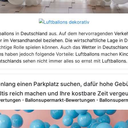
ballons
in
Deutschland
aus. Auf dem hervorragenden
Verkeh
er im Versandhandel beziehen
.
Die wirtschaftliche Lage in 
htige Rolle spielen können. Auch das
Wetter
in
Deutschlan
ns
haben jedoch folgende Vorteile:
Luftballons
machen
Kin
tschlands
sehen nicht immer alles so ernst mit
Luftballons
lang einen Parkplatz suchen, dafür hohe Gebü
tis reich machen und Ihre kostbare Zeit verg
wertungen
-
Ballonsupermarkt-Bewertungen
-
Ballonsuper