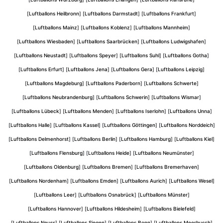
[
Luftballons Heilbronn
] [
Luftballons Darmstadt
] [
Luftballons Frankfurt
]
[
Luftballons Mainz
] [
Luftballons Koblenz
] [
Luftballons Mannheim
]
[
Luftballons Wiesbaden
] [
Luftballons Saarbrücken
] [
Luftballons Ludwigshafen
]
[
Luftballons Neustadt
] [
Luftballons Speyer
] [
Luftballons Suhl
] [
Luftballons Gotha
]
[
Luftballons Erfurt
] [
Luftballons Jena
] [
Luftballons Gera
] [
Luftballons Leipzig
]
[
Luftballons Magdeburg
] [
Luftballons Paderborn
] [
Luftballons Schwerte
]
[
Luftballons Neubrandenburg
] [
Luftballons Schwerin
] [
Luftballons Wismar
]
[
Luftballons Lübeck
] [
Luftballons Menden
] [
Luftballons Iserlohn
] [
Luftballons Unna
]
[
Luftballons Halle
] [
Luftballons Kassel
] [
Luftballons Göttingen
] [
Luftballons Norddeich
]
[
Luftballons Delmenhorst
] [
Luftballons Berlin
] [
Luftballons Hamburg
] [
Luftballons Kiel
]
[
Luftballons Flensburg
] [
Luftballons Heide
] [
Luftballons Neumünster
]
[
Luftballons Oldenburg
] [
Luftballons Bremen
] [
Luftballons Bremerhaven
]
[
Luftballons Nordenham
] [
Luftballons Emden
] [
Luftballons Aurich
] [
Luftballons Wesel
]
[
Luftballons Leer
] [
Luftballons Osnabrück
] [
Luftballons Münster
]
[
Luftballons Hannover
] [
Luftballons Hildesheim
] [
Luftballons Bielefeld
]
[
Luftballons Neuss
] [
Luftballons Siegen
] [
Luftballons Bonn
] [
Luftballons Meerbusch
]