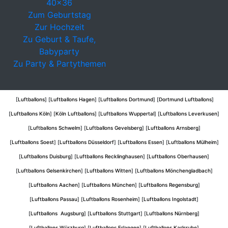
40x36
Zum Geburtstag
Zur Hochzeit
Zu Geburt & Taufe,
Babyparty
Zu Party & Partythemen
[
Luftballons
] [
Luftballons Hagen
] [
Luftballons Dortmund
] [
Dortmund Luftballons
]
[
Luftballons Köln
] [
Köln Luftballons
] [
Luftballons Wuppertal
] [
Luftballons Leverkusen
]
[
Luftballons Schwelm
] [
Luftballons Gevelsberg
] [
Luftballons Arnsberg
]
[
Luftballons Soest
] [
Luftballons Düsseldorf
] [
Luftballons Essen
] [
Luftballons Mülheim
]
[
Luftballons Duisburg
] [
Luftballons Recklinghausen
] [
Luftballons Oberhausen
]
[
Luftballons Gelsenkirchen
] [
Luftballons Witten
] [
Luftballons Mönchengladbach
]
[
Luftballons Aachen
] [
Luftballons München
] [
Luftballons Regensburg
]
[
Luftballons Passau
] [
Luftballons Rosenheim
] [
Luftballons Ingolstadt
]
[
Luftballons Augsburg
] [
Luftballons Stuttgart
] [
Luftballons Nürnberg
]
[
Luftballons Würzburg
] [
Luftballons Erlangen
] [
Luftballons Karlsruhe
]