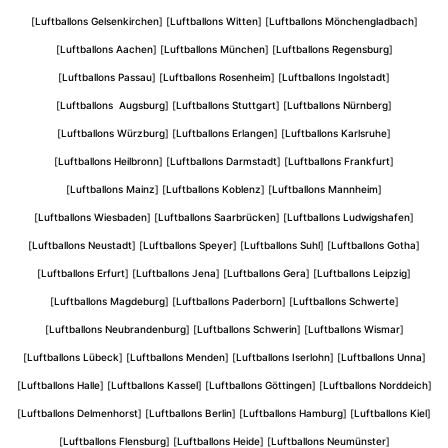
[
Luftballons Gelsenkirchen
] [
Luftballons Witten
] [
Luftballons Mönchengladbach
]
[
Luftballons Aachen
] [
Luftballons München
] [
Luftballons Regensburg
]
[
Luftballons Passau
] [
Luftballons Rosenheim
] [
Luftballons Ingolstadt
]
[
Luftballons Augsburg
] [
Luftballons Stuttgart
] [
Luftballons Nürnberg
]
[
Luftballons Würzburg
] [
Luftballons Erlangen
] [
Luftballons Karlsruhe
]
[
Luftballons Heilbronn
] [
Luftballons Darmstadt
] [
Luftballons Frankfurt
]
[
Luftballons Mainz
] [
Luftballons Koblenz
] [
Luftballons Mannheim
]
[
Luftballons Wiesbaden
] [
Luftballons Saarbrücken
] [
Luftballons Ludwigshafen
]
[
Luftballons Neustadt
] [
Luftballons Speyer
] [
Luftballons Suhl
] [
Luftballons Gotha
]
[
Luftballons Erfurt
] [
Luftballons Jena
] [
Luftballons Gera
] [
Luftballons Leipzig
]
[
Luftballons Magdeburg
] [
Luftballons Paderborn
] [
Luftballons Schwerte
]
[
Luftballons Neubrandenburg
] [
Luftballons Schwerin
] [
Luftballons Wismar
]
[
Luftballons Lübeck
] [
Luftballons Menden
] [
Luftballons Iserlohn
] [
Luftballons Unna
]
[
Luftballons Halle
] [
Luftballons Kassel
] [
Luftballons Göttingen
] [
Luftballons Norddeich
]
[
Luftballons Delmenhorst
] [
Luftballons Berlin
] [
Luftballons Hamburg
] [
Luftballons Kiel
]
[
Luftballons Flensburg
] [
Luftballons Heide
] [
Luftballons Neumünster
]