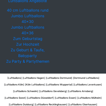
Luftballons Angebote
40 cm Luftballons rund
Jumbo Luftballons
40x30
Jumbo Luftballons
40x36
Zum Geburtstag
Zur Hochzeit
Zu Geburt & Taufe,
Babyparty
Zu Party & Partythemen
[
Luftballons
] [
Luftballons Hagen
] [
Luftballons Dortmund
] [
Dortmund Luftballons
]
[
Luftballons Köln
] [
Köln Luftballons
] [
Luftballons Wuppertal
] [
Luftballons Leverkusen
]
[
Luftballons Schwelm
] [
Luftballons Gevelsberg
] [
Luftballons Arnsberg
]
[
Luftballons Soest
] [
Luftballons Düsseldorf
] [
Luftballons Essen
] [
Luftballons Mülheim
]
[
Luftballons Duisburg
] [
Luftballons Recklinghausen
] [
Luftballons Oberhausen
]